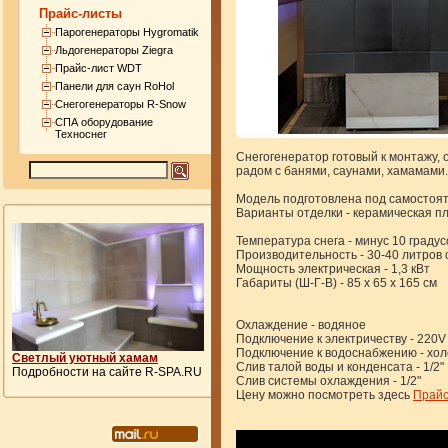
Прайс-листы
Парогенераторы Hygromatik
Льдогенераторы Ziegra
Прайс-лист WDT
Панели для саун RoHol
Снегогенераторы R-Snow
СПА оборудование
Техноснег
Снегогенератор готовый к монтажу,
радом с банями, саунами, хамамами.
Модель подготовлена под самостоят
Варианты отделки - керамическая пл
Температура снега - минус 10 граду
Производительность - 30-40 литров с
Мощность электрическая - 1,3 кВт
Габариты (Ш-Г-В) - 85 х 65 х 165 см
Охлаждение - водяное
Подключение к электричеству - 220V
Подключение к водоснабжению - холо
Светлый уютный хамам
Слив талой воды и конденсата - 1/2"
Подробности на сайте R-SPA.RU
Слив системы охлаждения - 1/2"
Цену можно посмотреть здесь
Прай