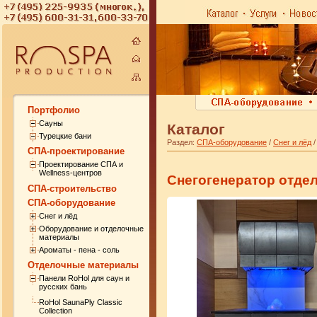
Портфолио
Сауны
Каталог
Турецкие бани
Раздел:
СПА-оборудование
/
Снег и лёд
СПА-проектирование
Проектирование СПА и
Wellness-центров
Снегогенератор отде
СПА-строительство
СПА-оборудование
Снег и лёд
Оборудование и отделочные
материалы
Ароматы - пена - соль
Отделочные материалы
Панели RoHol для саун и
русских бань
RoHol SaunaPly Classic
Collection