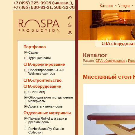
Портфолио
Сауны
Каталог
Турецкие бани
Раздел:
СПА-оборудование
/
Рела
СПА-проектирование
Проектирование СПА и
Wellness-центров
Массажный стол 
СПА-строительство
СПА-оборудование
Снег и лёд
Оборудование и отделочные
материалы
Ароматы - пена - соль
Отделочные материалы
Панели RoHol для саун и
русских бань
RoHol SaunaPly Classic
Collection