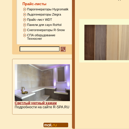
Прайс-листы
Парогенераторы Hygromatik
Льдогенераторы Ziegra
Прайс-лист WDT
Панели для саун RoHol
Снегогенераторы R-Snow
СПА оборудование
Техноснег
Светлый уютный хамам
Подробности на сайте R-SPA.RU