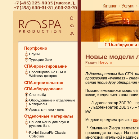
Портфолио
Сауны
Новые модели л
Турецкие бани
Раздел:
Новости
СПА-проектирование
Проектирование СПА и
Льдогенераторы для СПА ра
Wellness-центров
производят «wellness – снег
СПА-строительство
делая процедуру обтирания 
СПА-оборудование
Помимо имеющихся моделей л
Снег и лёд
кг/час, специалисты компани
Оборудование и отделочные
- Льдогенератор ZBE 70 – про
материалы
- Льдогенератор ZBE 375 – пр
Ароматы - пена - соль
kW.
Отделочные материалы
Модели предусматривают
во
Панели RoHol для саун и
русских бань
* Компания Ziegra являетс
производства льда. На про
RoHol SaunaPly Classic
Collection
многозначительной надпись