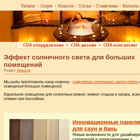
Эффект солнечного света для больших
помещений
Раздел:
Новости
Мы рады предложить нашу новинку -
симулятор солнечного света Helios
освещения больших помещений
Идеальное освещение для солнечных комнат, комнат отдыха и загара, иск
пляжах при бассейнах.
Инновационные панели
для саун и бань
Новые возможности для дизайнеро
строителей в проектировании и