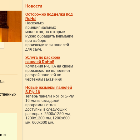
Новости
Осторожно подделки под
RoHol
Несколько
принципиальных
моментов, на которые
нужно обращать внимание
при выборе
производителя панелей
для саун.
Услуга по раскрою
панелей RoHol!
Компания Р-СПА на своем
производстве выполняет
раскрой панелей по
чертежам заказчика!
для
Новые размеры панелей
S-Ply 16
уственных
Теперь панели RoHol S-Ply
16 мм из складской
программы стали
доступны в следующих
размерах: 2500х1250 мм,
1200х1200 мм, 1200х600
мм, 600х600 мм.
в и