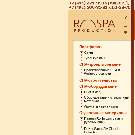
Портфолио
Сауны
Турецкие бани
СПА-проектирование
Проектирование СПА и
Wellness-центров
СПА-строительство
СПА-оборудование
Снег и лёд
Оборудование и отделочные
материалы
Ароматы - пена - соль
Отделочные материалы
Панели RoHol для саун и
русских бань
RoHol SaunaPly Classic
Collection