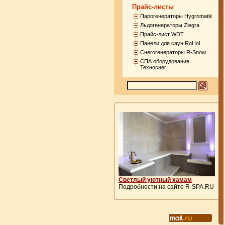
Прайс-листы
Парогенераторы Hygromatik
Льдогенераторы Ziegra
Прайс-лист WDT
Панели для саун RoHol
Снегогенераторы R-Snow
СПА оборудование
Техноснег
Светлый уютный хамам
Подробности на сайте R-SPA.RU