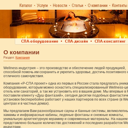
О компании
Раздел:
Компания
Wellness индустрия – это производство и обеспечение людей продукцией,
способной помочь им сохранить и укрепить здоровье, достичь позитивного 
отличного самочувствия.
Компания «Р-СПА проект» одна из первых в России стала предлагать уник
оборудование, которым можно оснастить специализированный Wellness-це
отель или санаторий, а так же установить его в вашем доме. Мы впервые в 
поставили клиенту «Душ фантазий», сегодня десятки подобных фантастич
установок бесперебойно работают у наших партнеров по всех стране (в We
центрах и в частных домах).
Мы предлагаем Вам разнообразные сауны и банные системы, великолепн
хамамы и инфракрасные кабины, ледяные фонтаны и снежные комнаты,
уникальную архитектурную керамику и современные материалы. На нашем
представлено большое количество достижений и последних разработок We
индустрии.