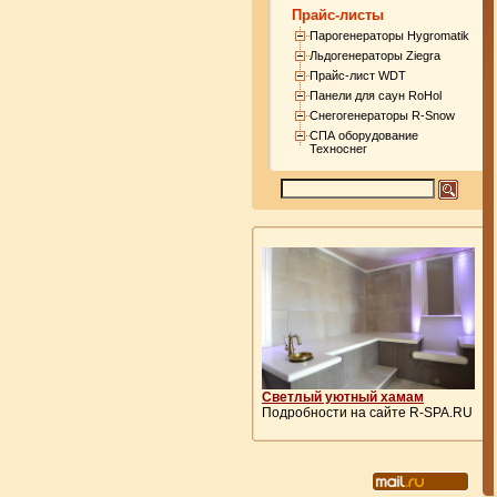
Прайс-листы
Парогенераторы Hygromatik
Льдогенераторы Ziegra
Прайс-лист WDT
Панели для саун RoHol
Снегогенераторы R-Snow
СПА оборудование
Техноснег
Светлый уютный хамам
Подробности на сайте R-SPA.RU