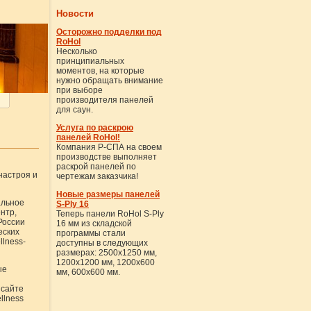
Новости
Осторожно подделки под
RoHol
Несколько
принципиальных
моментов, на которые
нужно обращать внимание
при выборе
производителя панелей
для саун.
Услуга по раскрою
панелей RoHol!
Компания Р-СПА на своем
производстве выполняет
раскрой панелей по
настроя и
чертежам заказчика!
Новые размеры панелей
альное
S-Ply 16
нтр,
Теперь панели RoHol S-Ply
России
16 мм из складской
еских
программы стали
llness-
доступны в следующих
размерах: 2500х1250 мм,
1200х1200 мм, 1200х600
ые
мм, 600х600 мм.
 сайте
llness