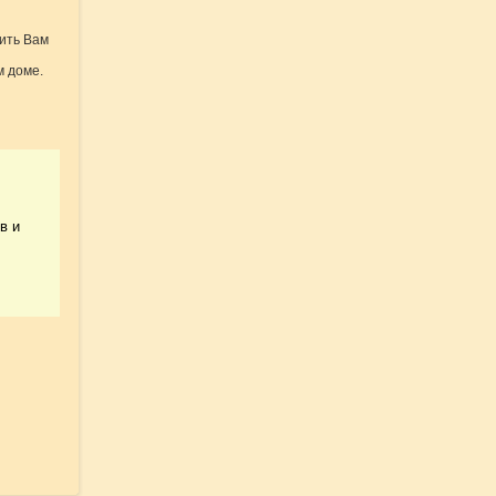
ить Вам
м доме.
в и