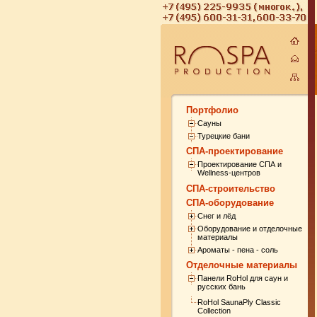
Портфолио
Сауны
Турецкие бани
СПА-проектирование
Проектирование СПА и
Wellness-центров
СПА-строительство
СПА-оборудование
Снег и лёд
Оборудование и отделочные
материалы
Ароматы - пена - соль
Отделочные материалы
Панели RoHol для саун и
русских бань
RoHol SaunaPly Classic
Collection